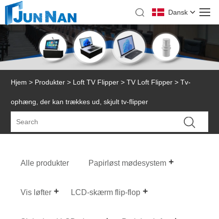
Dansk
Hjem
>
Produkter
>
Loft TV Flipper
>
TV Loft Flipper
> Tv-
ophæng, der kan trækkes ud, skjult tv-flipper
Alle produkter
Papirløst mødesystem
Vis løfter
LCD-skærm flip-flop