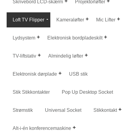
Skrivebord LCD-skærm
Projektorløfter
Loft TV Flipper
Kameraløfter
Mic Lifter
Lydsystem
Elektronisk bordpladeskilt
TV-liftstativ
Almindelig løfter
Elektronisk dørplade
USB stik
Stik Stikkontakter
Pop Up Desktop Socket
Strømstik
Universal Socket
Stikkontakt
Alt-i-én konferencemaskine