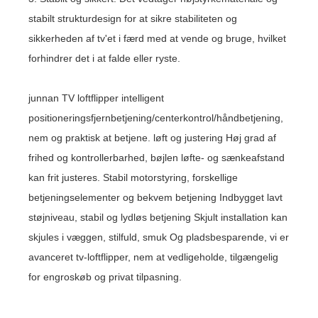
stabilt strukturdesign for at sikre stabiliteten og
sikkerheden af ​​tv'et i færd med at vende og bruge, hvilket
forhindrer det i at falde eller ryste.
junnan TV loftflipper intelligent
positioneringsfjernbetjening/centerkontrol/håndbetjening,
nem og praktisk at betjene. løft og justering Høj grad af
frihed og kontrollerbarhed, bøjlen løfte- og sænkeafstand
kan frit justeres. Stabil motorstyring, forskellige
betjeningselementer og bekvem betjening Indbygget lavt
støjniveau, stabil og lydløs betjening Skjult installation kan
skjules i væggen, stilfuld, smuk Og pladsbesparende, vi er
avanceret tv-loftflipper, nem at vedligeholde, tilgængelig
for engroskøb og privat tilpasning.