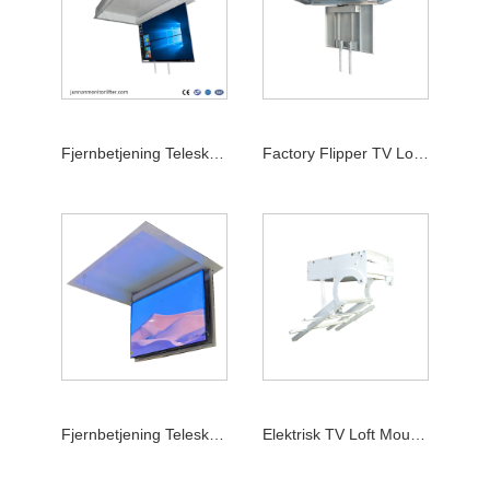
Fjernbetjening Teleskopbøjle 32-70 tommer TV Elektrisk loftflipper
Factory Flipper TV Loftlift machenisme
Fjernbetjening Teleskopophæng Fjernbetjeningsbeslag Motoriseret TV-løfteloft
Elektrisk TV Loft Mount Flip Down Lift 32-50inch