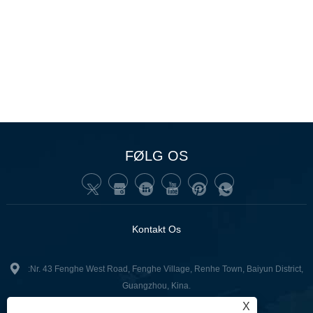
FØLG OS
Kontakt Os
:Nr. 43 Fenghe West Road, Fenghe Village, Renhe Town, Baiyun District,
Guangzhou, Kina.
X
+86-13502416551
Tlf: