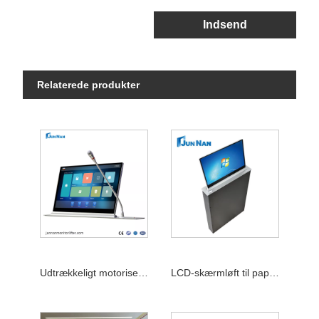
Indsend
Relaterede produkter
Udtrækkeligt motoriseret skærmløftebord til papirløse mødesystemer
LCD-skærmløft til papirløst konferencesystem