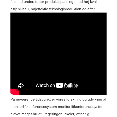
fuldt ud understøtter produkttilpasning, med høj kvalitet,
højt niveau, højeffektiv teknologiproduktion og efter.
På nuværende tidspunkt er vores forskning og udvikling af
monitorliftkonferencesystem monitorliftkonferencesystem
blevet meget brugt i regeringen, skoler, offentlig