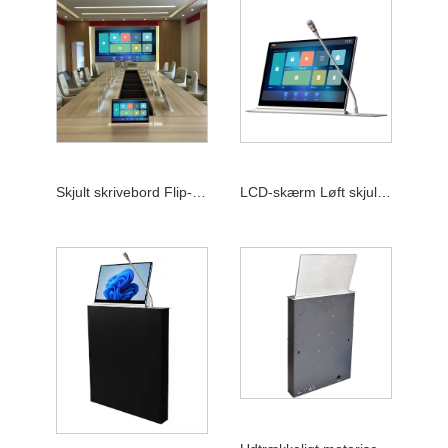
Skjult skrivebord Flip-up-skærm Papirløst konferencesystem
LCD-skærm Løft skjult bord Papirløst konferencesystem