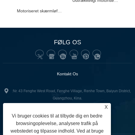
Udtrækkeligt motoriseret LCD-skærmløftebord til papirløst konferencesystem
Motoriseret skærmløftebord Papirløse mødesystemer
FØLG OS
Kontakt Os
:Nr. 43 Fenghe West Road, Fenghe Village, Renhe Town, Baiyun District,
Guangzhou, Kina.
X
+86-13502416551
Tlf:
Vi bruger cookies til at tilbyde dig en bedre
junnan02@gzgoge.com
:
browsingoplevelse, analysere trafik på
webstedet og tilpasse indhold. Ved at bruge