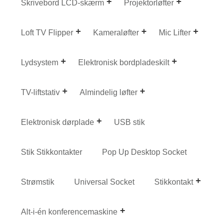
Skrivebord LCD-skærm
Projektorløfter
Loft TV Flipper
Kameraløfter
Mic Lifter
Lydsystem
Elektronisk bordpladeskilt
TV-liftstativ
Almindelig løfter
Elektronisk dørplade
USB stik
Stik Stikkontakter
Pop Up Desktop Socket
Strømstik
Universal Socket
Stikkontakt
Alt-i-én konferencemaskine