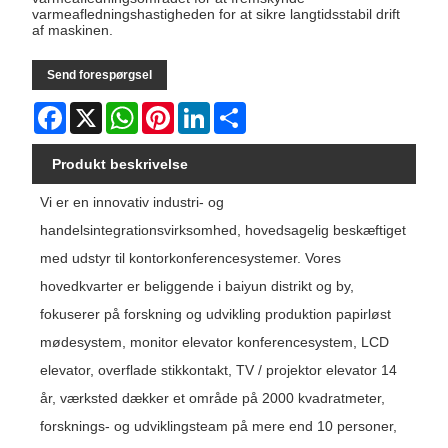
varmeafledningshastigheden for at sikre langtidsstabil drift
af maskinen.
Send forespørgsel
Facebook
X
WhatsApp
Pinterest
LinkedIn
Share
Produkt beskrivelse
Vi er en innovativ industri- og
handelsintegrationsvirksomhed, hovedsagelig beskæftiget
med udstyr til kontorkonferencesystemer. Vores
hovedkvarter er beliggende i baiyun distrikt og by,
fokuserer på forskning og udvikling produktion papirløst
mødesystem, monitor elevator konferencesystem, LCD
elevator, overflade stikkontakt, TV / projektor elevator 14
år, værksted dækker et område på 2000 kvadratmeter,
forsknings- og udviklingsteam på mere end 10 personer,