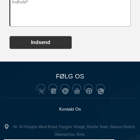
Indsend
FØLG OS
Kontakt Os
:Nr. 43 Fenghe West Road, Fenghe Village, Renhe Town, Baiyun District,
Guangzhou, Kina.