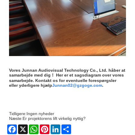
Vores Junnan Audiovisual Technology Co., Ltd. håber at
samarbejde med dig！ Her er et sagsdiagram over vores
samarbejde. Kontakt os for eventuelle forespørgsler
eller yderligere hjælp
Junnan02@gzgoge.com
.
Tidligere:
Ingen nyheder
Næste:
Er projektorens lift virkelig nyttig?
Facebook
X
WhatsApp
Pinterest
LinkedIn
Share