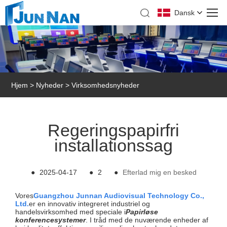
Dansk
Hjem
>
Nyheder
>
Virksomhedsnyheder
Regeringspapirfri
installationssag
●
2025-04-17
●
2
●
Efterlad mig en besked
Vores
Guangzhou Junnan Audiovisual Technology Co.,
Ltd.
er en innovativ integreret industriel og
handelsvirksomhed med speciale i
Papirløse
konferencesystemer
. I tråd med de nuværende enheder af