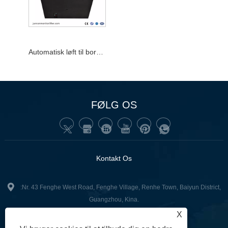
Automatisk løft til bordskjult skærm med LED-skærm/pop-op-computerskærmløft
FØLG OS
Kontakt Os
:Nr. 43 Fenghe West Road, Fenghe Village, Renhe Town, Baiyun District,
Guangzhou, Kina.
X
+86-13502416551
Tlf: