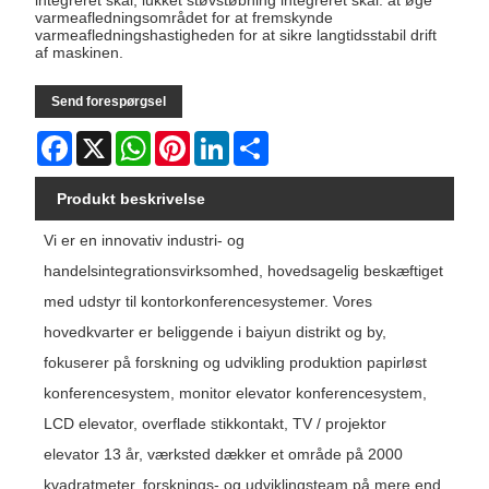
integreret skal, lukket støvstøbning integreret skal. at øge
varmeafledningsområdet for at fremskynde
varmeafledningshastigheden for at sikre langtidsstabil drift
af maskinen.
Send forespørgsel
Facebook
X
WhatsApp
Pinterest
LinkedIn
Share
Produkt beskrivelse
Vi er en innovativ industri- og
handelsintegrationsvirksomhed, hovedsagelig beskæftiget
med udstyr til kontorkonferencesystemer. Vores
hovedkvarter er beliggende i baiyun distrikt og by,
fokuserer på forskning og udvikling produktion papirløst
konferencesystem, monitor elevator konferencesystem,
LCD elevator, overflade stikkontakt, TV / projektor
elevator 13 år, værksted dækker et område på 2000
kvadratmeter, forsknings- og udviklingsteam på mere end