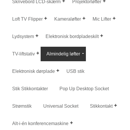
Skrivebord LCD-skærm
Projektorløfter
Loft TV Flipper
Kameraløfter
Mic Lifter
Lydsystem
Elektronisk bordpladeskilt
TV-liftstativ
Almindelig løfter
Elektronisk dørplade
USB stik
Stik Stikkontakter
Pop Up Desktop Socket
Strømstik
Universal Socket
Stikkontakt
Alt-i-én konferencemaskine