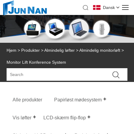
Dansk
Hjem
>
Produkter
>
Almindelig løfter
>
Almindelig monitorløft
>
Monitor Lift Konference System
Alle produkter
Papirløst mødesystem
Vis løfter
LCD-skærm flip-flop