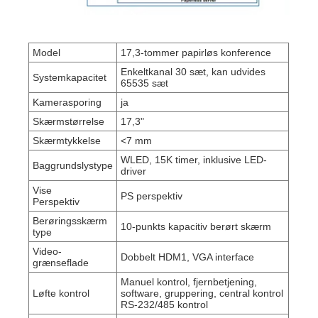
Model
17,3-tommer papirløs konference
Enkeltkanal 30 sæt, kan udvides
Systemkapacitet
65535 sæt
Kamerasporing
ja
Skærmstørrelse
17,3"
Skærmtykkelse
<7 mm
WLED, 15K timer, inklusive LED-
Baggrundslystype
driver
Vise
PS perspektiv
Perspektiv
Berøringsskærm
10-punkts kapacitiv berørt skærm
type
Video-
Dobbelt HDM1, VGA interface
grænseflade
Manuel kontrol, fjernbetjening,
Løfte kontrol
software, gruppering, central kontrol
RS-232/485 kontrol