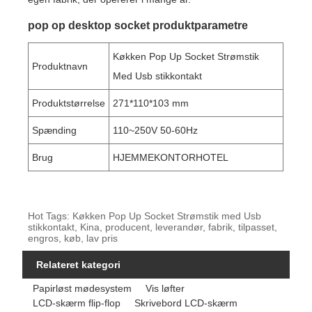
pop op desktop socket produktparametre
Køkken Pop Up Socket Strømstik
Produktnavn
Med Usb stikkontakt
Produktstørrelse
271*110*103 mm
Spænding
110~250V 50-60Hz
Brug
HJEMMEKONTORHOTEL
Hot Tags: Køkken Pop Up Socket Strømstik med Usb
stikkontakt, Kina, producent, leverandør, fabrik, tilpasset,
engros, køb, lav pris
Relateret kategori
Papirløst mødesystem
Vis løfter
LCD-skærm flip-flop
Skrivebord LCD-skærm