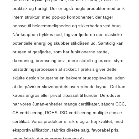
praktisk og hurtigt. Der er også nogle produkter med unik
intern struktur, med pop-up komponenter, der tager
hensyn til bekvemmeligheden og sikkerheden ved brug.
Når knappen trykkes ned, frigiver fjederen den elastiske
potentielle energi og skubber stikdåsen ud. Samtidig kan
brugen af ​​gasfjedre, som har funktionerne støtte,
dæmpning, bremsning osv., mere stabilt og præcist styre
udstødningsprocessen af ​​stikket. I praksis giver dette
skjulte design brugerne en bekvem brugsoplevelse, uden
at det påvirker skrivebordets overordnede layout. Det kan
købes engros eller privat tilpasset til kunder. Derudover
har vores Junan-enheder mange certifikater, såsom CCC,
CE-certificering, ROHS, ISO-certificering multiple choice-
certifikat. Vores produkter er sikre og af høj kvalitet, med
eksportkvalifikation, fabriks direkte salg, favorabel pris,
egen fabrik, der opererer i mange år.