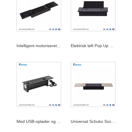
Intelligent motoriseret køkkenbordplade elektrisk pop-up bordpladestik
Elektrisk løft Pop Up Desktop-stik Trådløs USB Universal-strømstik
Med USB-oplader og trådløs opladning Motoriseret Smart Pop Up Desktop-stik
Universal Schuko Socket Motoriseret Pop Up-udtag til køkkenbordplade