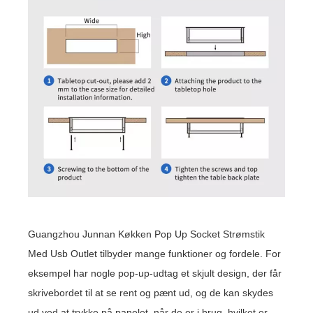
Guangzhou Junnan Køkken Pop Up Socket Strømstik
Med Usb Outlet tilbyder mange funktioner og fordele. For
eksempel har nogle pop-up-udtag et skjult design, der får
skrivebordet til at se rent og pænt ud, og de kan skydes
ud ved at trykke på panelet, når de er i brug, hvilket er