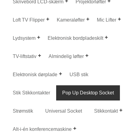
Skrivebord LCD-skærm
Projektorløfter
Loft TV Flipper
Kameraløfter
Mic Lifter
Lydsystem
Elektronisk bordpladeskilt
TV-liftstativ
Almindelig løfter
Elektronisk dørplade
USB stik
Stik Stikkontakter
Pop Up Desktop Socket
Strømstik
Universal Socket
Stikkontakt
Alt-i-én konferencemaskine