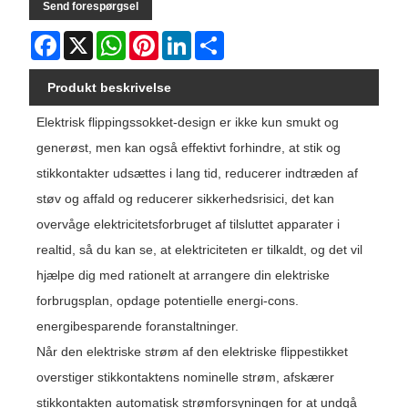
Send forespørgsel
Facebook
X
WhatsApp
Pinterest
LinkedIn
Share
Produkt beskrivelse
Elektrisk flippingssokket-design er ikke kun smukt og
generøst, men kan også effektivt forhindre, at stik og
stikkontakter udsættes i lang tid, reducerer indtræden af ​​
støv og affald og reducerer sikkerhedsrisici, det kan
overvåge elektricitetsforbruget af tilsluttet apparater i
realtid, så du kan se, at elektriciteten er tilkaldt, og det vil
hjælpe dig med rationelt at arrangere din elektriske
forbrugsplan, opdage potentielle energi-cons.
energibesparende foranstaltninger.
Når den elektriske strøm af den elektriske flippestikket
overstiger stikkontaktens nominelle strøm, afskærer
stikkontakten automatisk strømforsyningen for at undgå