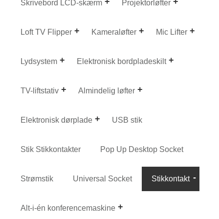
Skrivebord LCD-skærm
Projektorløfter
Loft TV Flipper
Kameraløfter
Mic Lifter
Lydsystem
Elektronisk bordpladeskilt
TV-liftstativ
Almindelig løfter
Elektronisk dørplade
USB stik
Stik Stikkontakter
Pop Up Desktop Socket
Strømstik
Universal Socket
Stikkontakt
Alt-i-én konferencemaskine